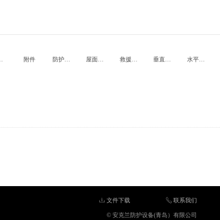
装备
附件
防护围栏
屋面附件
救援装置
垂直生命线装置
水平生命线装置
ꄔ
文件下载
ꂅ
联系我们
©
安克兰防护设备(青岛）有限公司