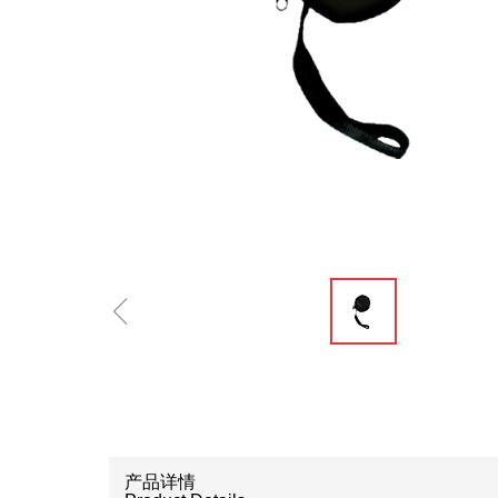
ꁆ
产品详情