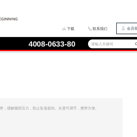
ꄑ
会员
ꄔ
下载
ꂅ
联系我们
4008-0633-80
📞
脚踏带，缓解腿部压力，防止坠落损伤。长度可调节，携带方便。