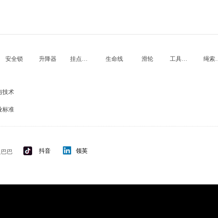
安全锁
升降器
挂点装置
生命线
滑轮
工具防坠
绳索
与技术
业标准
抖音
领英
里巴巴