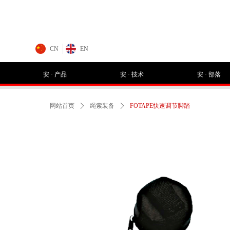
CN
EN
安 · 产品
安 · 技术
安 · 部落
网站首页
ꄲ
绳索装备
ꄲ
FOTAPE快速调节脚踏