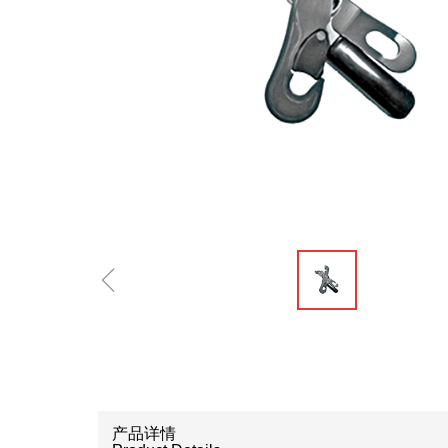
ꁆ
产品详情