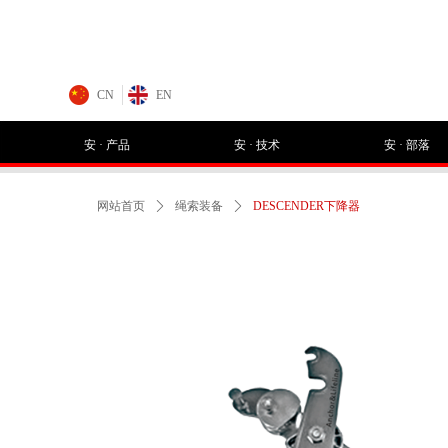
CN
EN
安 · 产品
安 · 技术
安 · 部落
网站首页
ꄲ
绳索装备
ꄲ
DESCENDER下降器