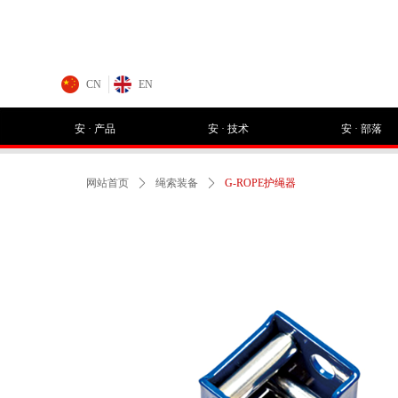
CN
EN
安 · 产品
安 · 技术
安 · 部落
网站首页
ꄲ
绳索装备
ꄲ
G-ROPE护绳器