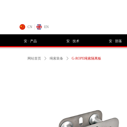
CN
EN
安 · 产品
安 · 技术
安 · 部落
网站首页
ꄲ
绳索装备
ꄲ
G-ROPE绳索隔离板